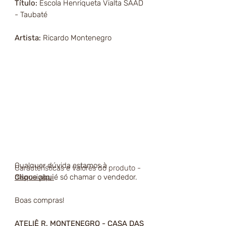
Título:
Escola Henriqueta Vialta SAAD
- Taubaté
Artista:
Ricardo Montenegro
Qualquer dúvida estamos à
Características e valores do produto -
disposição, é só chamar o vendedor.
Clique aqui
Boas compras!
ATELIÊ R. MONTENEGRO - CASA DAS