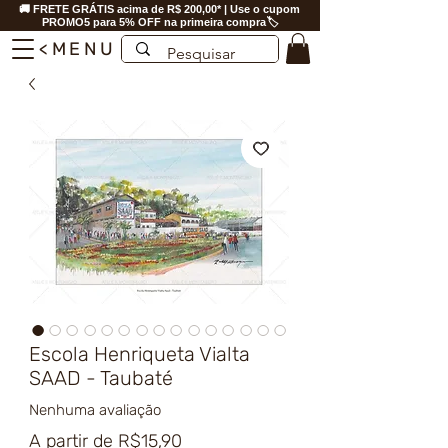
🚚 FRETE GRÁTIS acima de R$ 200,00* | Use o cupom
PROMO5 para 5% OFF na primeira compra🏷️
<MENU
Escola Henriqueta Vialta
SAAD - Taubaté
Nenhuma avaliação
Preço
A partir de
R$15,90