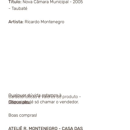
Título:
Nova Câmara Municipal - 2005
- Taubaté
Artista:
Ricardo Montenegro
Qualquer dúvida estamos à
Características e valores do produto -
disposição, é só chamar o vendedor.
Clique aqui
Boas compras!
ATELIÊ R. MONTENEGRO - CASA DAS