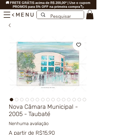
🚚 FRETE GRÁTIS acima de R$ 200,00* | Use o cupom
PROMO5 para 5% OFF na primeira compra🏷️
<MENU
Nova Câmara Municipal -
2005 - Taubaté
Nenhuma avaliação
Preço
A partir de
R$15,90