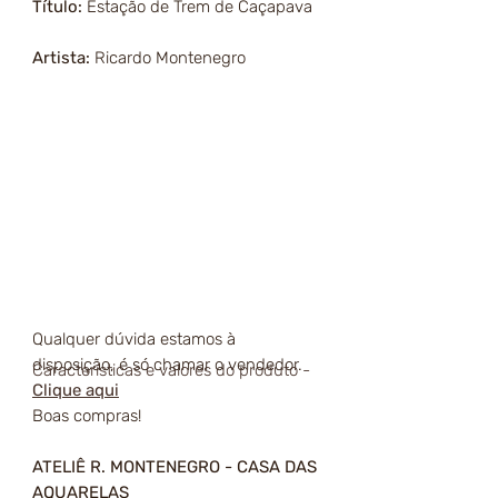
Título:
Estação de Trem de Caçapava
Artista:
Ricardo Montenegro
Qualquer dúvida estamos à
disposição, é só chamar o vendedor.
Características e valores do produto -
Clique aqui
Boas compras!
ATELIÊ R. MONTENEGRO - CASA DAS
AQUARELAS