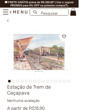
🚚 FRETE GRÁTIS acima de R$ 200,00* | Use o cupom
PROMO5 para 5% OFF na primeira compra🏷️
<MENU
Estação de Trem de
Caçapava
Nenhuma avaliação
Preço
A partir de
R$15,90