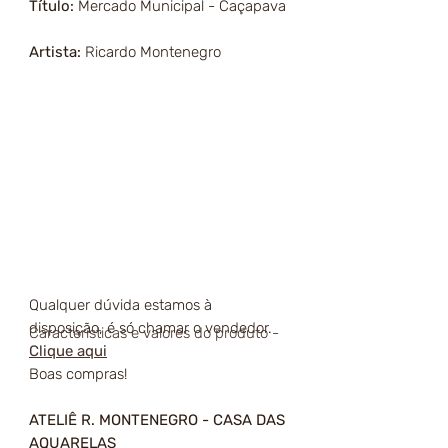
Título:
Mercado Municipal - Caçapava
Artista:
Ricardo Montenegro
Qualquer dúvida estamos à
disposição, é só chamar o vendedor.
Características e valores do produto -
Clique aqui
Boas compras!
ATELIÊ R. MONTENEGRO - CASA DAS
AQUARELAS