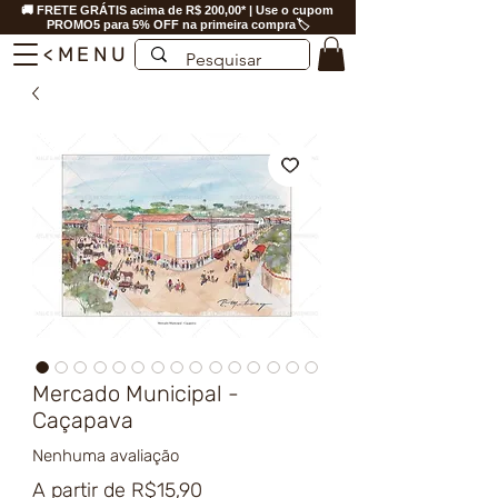
🚚 FRETE GRÁTIS acima de R$ 200,00* | Use o cupom
PROMO5 para 5% OFF na primeira compra🏷️
<MENU
Mercado Municipal -
Caçapava
Nenhuma avaliação
Preço
A partir de
R$15,90