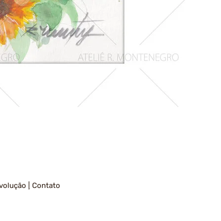
Girassois
1
volução
|
Contato