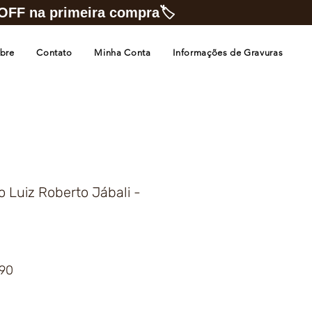
FF na primeira compra🏷️
bre
Contato
Minha Conta
Informações de Gravuras
o Luiz Roberto Jábali -
Preço
,90
promocional