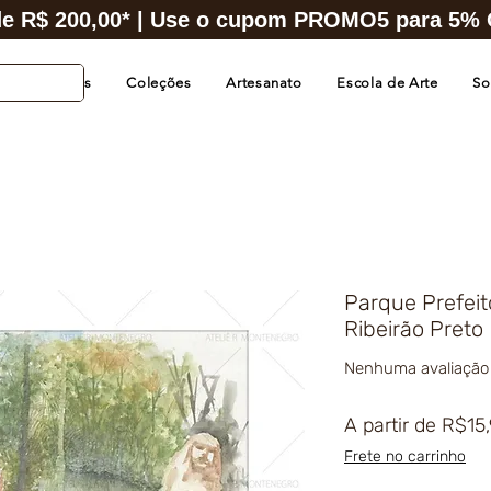
e R$ 200,00* | Use o cupom PROMO5 para 5% O
s de Cidades
Coleções
Artesanato
Escola de Arte
So
Parque Prefeit
Ribeirão Preto
Nenhuma avaliação
A partir de
R$15
Frete no carrinho