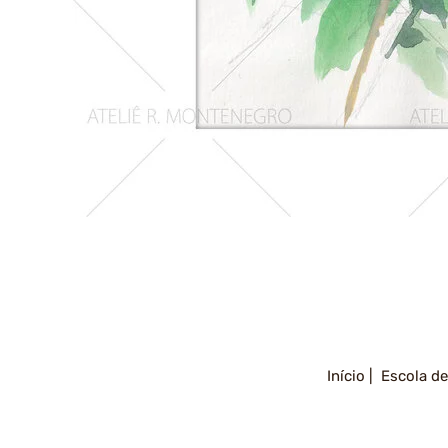
Girassois
2
Início |
Escola de