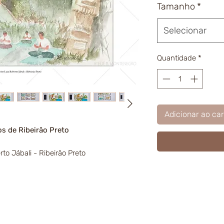
Tamanho
*
Selecionar
Quantidade
*
Adicionar ao car
s de Ribeirão Preto
to Jábali - Ribeirão Preto