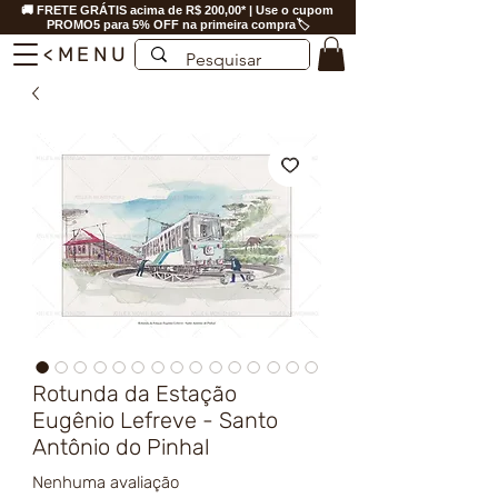
🚚 FRETE GRÁTIS acima de R$ 200,00* | Use o cupom
PROMO5 para 5% OFF na primeira compra🏷️
<MENU
Rotunda da Estação
Eugênio Lefreve - Santo
Antônio do Pinhal
Nenhuma avaliação