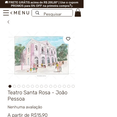
🚚 FRETE GRÁTIS acima de R$ 200,00* | Use o cupom
PROMO5 para 5% OFF na primeira compra🏷️
<MENU
Teatro Santa Rosa - João
Pessoa
Nenhuma avaliação
Preço
A partir de
R$15,90