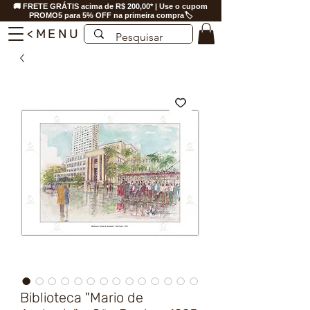
🚚 FRETE GRÁTIS acima de R$ 200,00* | Use o cupom
PROMO5 para 5% OFF na primeira compra🏷️
<MENU
Biblioteca "Mario de