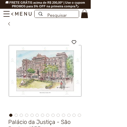
🚚 FRETE GRÁTIS acima de R$ 200,00* | Use o cupom
PROMO5 para 5% OFF na primeira compra🏷️
<MENU
Palácio da Justiça - São