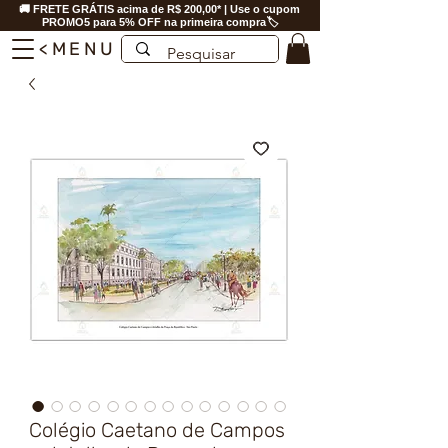
🚚 FRETE GRÁTIS acima de R$ 200,00* | Use o cupom
PROMO5 para 5% OFF na primeira compra🏷️
<MENU
Colégio Caetano de Campos