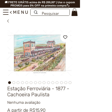
🚚 FRETE GRÁTIS acima de R$ 200,00* | Use o cupom
PROMO5 para 5% OFF na primeira compra🏷️
<MENU
Estação Ferroviária - 1877 -
Cachoeira Paulista
Nenhuma avaliação
Preço
A partir de
R$15,90