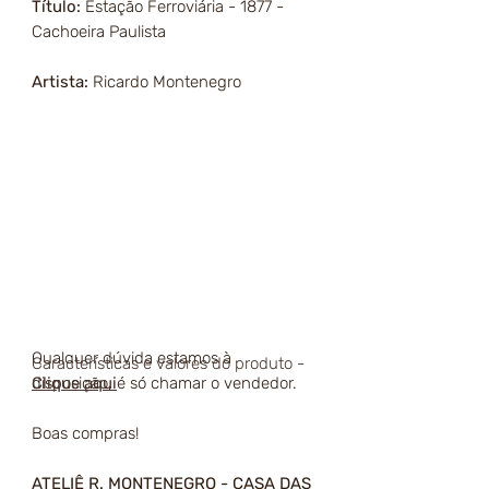
Título:
Estação Ferroviária - 1877 -
Cachoeira Paulista
Artista:
Ricardo Montenegro
Qualquer dúvida estamos à
Características e valores do produto -
disposição, é só chamar o vendedor.
Clique aqui
Boas compras!
ATELIÊ R. MONTENEGRO - CASA DAS