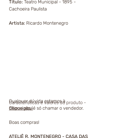
Título:
Teatro Municipal - 1895 -
Cachoeira Paulista
Artista:
Ricardo Montenegro
Qualquer dúvida estamos à
Características e valores do produto -
disposição, é só chamar o vendedor.
Clique aqui
Boas compras!
ATELIÊ R. MONTENEGRO - CASA DAS