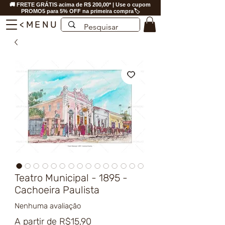
🚚 FRETE GRÁTIS acima de R$ 200,00* | Use o cupom
PROMO5 para 5% OFF na primeira compra🏷️
<MENU
Teatro Municipal - 1895 -
Cachoeira Paulista
Nenhuma avaliação
Preço
A partir de
R$15,90