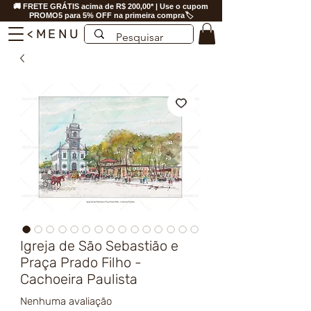
🚚 FRETE GRÁTIS acima de R$ 200,00* | Use o cupom
PROMO5 para 5% OFF na primeira compra🏷️
<MENU
Igreja de São Sebastião e
Praça Prado Filho -
Cachoeira Paulista
Nenhuma avaliação