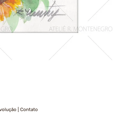
Girassois
1
volução
|
Contato