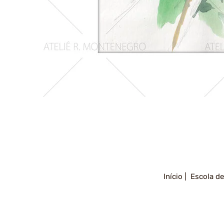
Girassois
2
Início |
Escola de