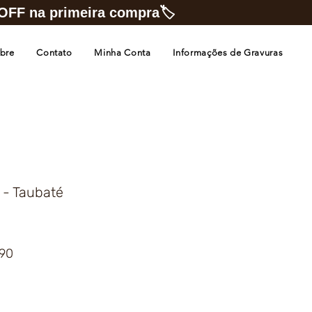
FF na primeira compra🏷️
bre
Contato
Minha Conta
Informações de Gravuras
l - Taubaté
Preço
,90
promocional