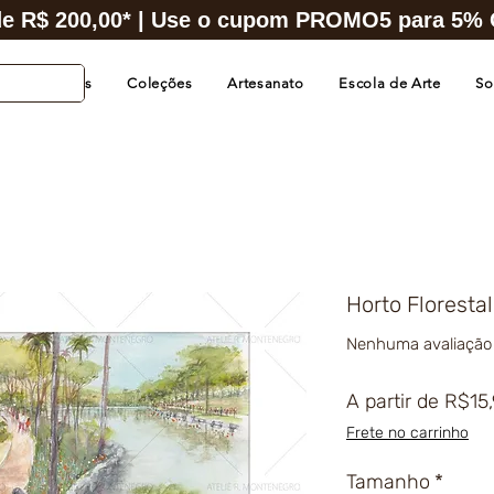
e R$ 200,00* | Use o cupom PROMO5 para 5% O
s de Cidades
Coleções
Artesanato
Escola de Arte
So
Horto Floresta
Nenhuma avaliação
A partir de
R$15
Frete no carrinho
Tamanho
*