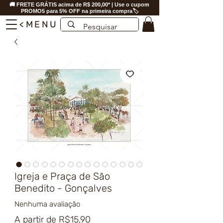
🚚 FRETE GRÁTIS acima de R$ 200,00* | Use o cupom
PROMO5 para 5% OFF na primeira compra🏷️
<MENU
Igreja e Praça de São
Benedito - Gonçalves
Nenhuma avaliação
Preço
A partir de
R$15,90