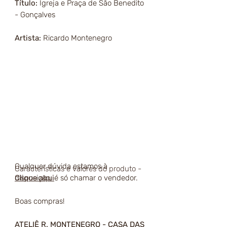
Título:
Igreja e Praça de São Benedito
- Gonçalves
Artista:
Ricardo Montenegro
Qualquer dúvida estamos à
Características e valores do produto -
disposição, é só chamar o vendedor.
Clique aqui
Boas compras!
ATELIÊ R. MONTENEGRO - CASA DAS