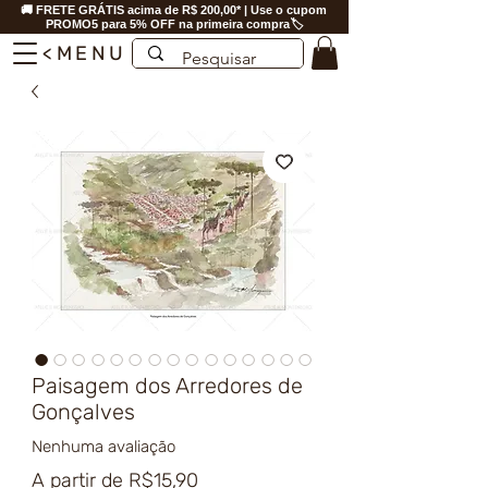
🚚 FRETE GRÁTIS acima de R$ 200,00* | Use o cupom
PROMO5 para 5% OFF na primeira compra🏷️
<MENU
Paisagem dos Arredores de
Gonçalves
Nenhuma avaliação
Preço
A partir de
R$15,90