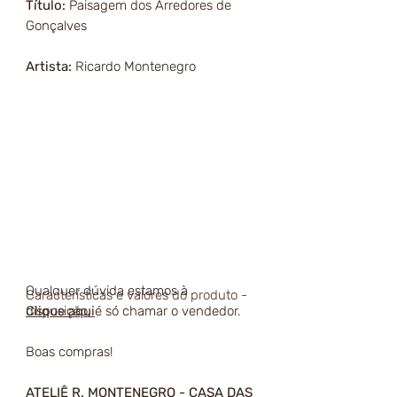
Título:
Paisagem dos Arredores de
Gonçalves
Artista:
Ricardo Montenegro
Qualquer dúvida estamos à
Características e valores do produto -
disposição, é só chamar o vendedor.
Clique aqui
Boas compras!
ATELIÊ R. MONTENEGRO - CASA DAS