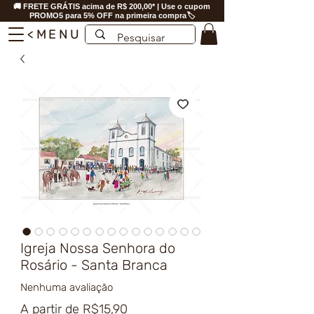
🚚 FRETE GRÁTIS acima de R$ 200,00* | Use o cupom
PROMO5 para 5% OFF na primeira compra🏷️
<MENU
Igreja Nossa Senhora do
Rosário - Santa Branca
Nenhuma avaliação
Preço
A partir de
R$15,90