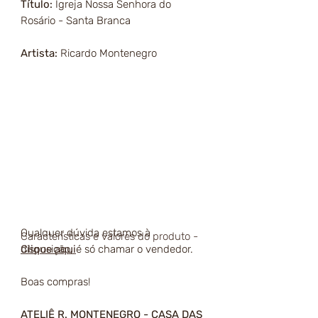
Título:
Igreja Nossa Senhora do
Rosário - Santa Branca
Artista:
Ricardo Montenegro
Qualquer dúvida estamos à
Características e valores do produto -
disposição, é só chamar o vendedor.
Clique aqui
Boas compras!
ATELIÊ R. MONTENEGRO - CASA DAS