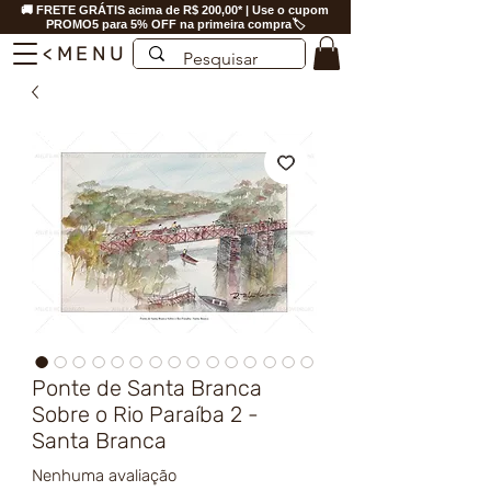
🚚 FRETE GRÁTIS acima de R$ 200,00* | Use o cupom
PROMO5 para 5% OFF na primeira compra🏷️
<MENU
Ponte de Santa Branca
Sobre o Rio Paraíba 2 -
Santa Branca
Nenhuma avaliação