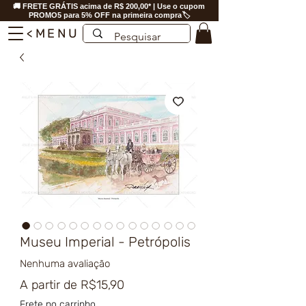
🚚 FRETE GRÁTIS acima de R$ 200,00* | Use o cupom
PROMO5 para 5% OFF na primeira compra🏷️
<MENU
Museu Imperial - Petrópolis
Nenhuma avaliação
Preço
A partir de
R$15,90
promocional
Frete no carrinho