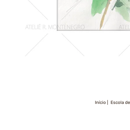
Girassois
2
Início |
Escola de