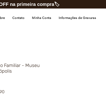
FF na primeira compra🏷️
bre
Contato
Minha Conta
Informações de Gravuras
o Familiar - Museu
ópolis
Preço
,90
promocional