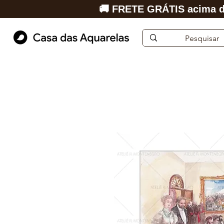
🚚 FRETE GRÁTIS acima d
Início
Aquarela