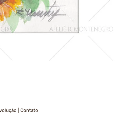
Girassois
1
volução
|
Contato