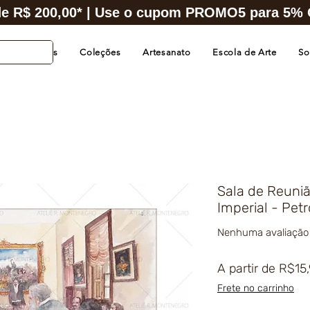
e R$ 200,00* | Use o cupom PROMO5 para 5% O
s de Cidades
Coleções
Artesanato
Escola de Arte
So
Sala de Reuniã
Imperial - Petr
Nenhuma avaliação
A partir de
R$15
Frete no carrinho