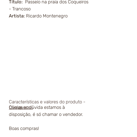
Título:
Passeio na praia dos Coqueiros
- Trancoso
Artista:
Ricardo Montenegro
Características e valores do produto -
Qualquer dúvida estamos à
Clique aqui
disposição, é só chamar o vendedor.
Boas compras!