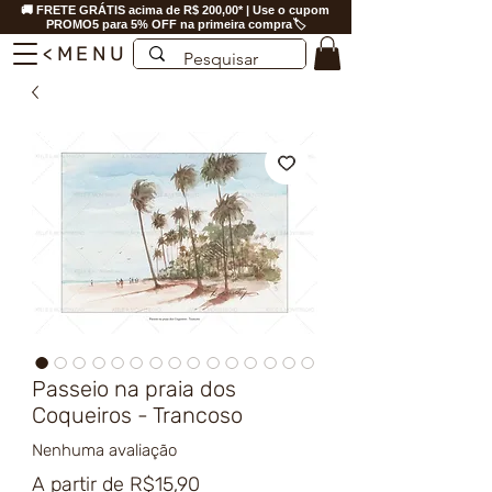
🚚 FRETE GRÁTIS acima de R$ 200,00* | Use o cupom
PROMO5 para 5% OFF na primeira compra🏷️
<MENU
Passeio na praia dos
Coqueiros - Trancoso
Nenhuma avaliação
Preço
A partir de
R$15,90