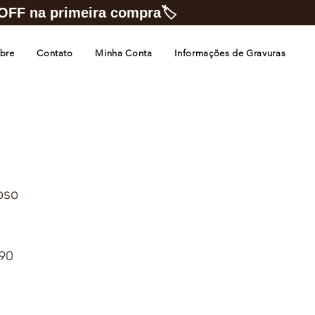
FF na primeira compra🏷️
bre
Contato
Minha Conta
Informações de Gravuras
oso
Preço
,90
promocional