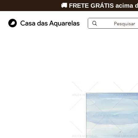
🚚 FRETE GRÁTIS acima d
Início
Aquarela