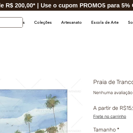
e R$ 200,00* | Use o cupom PROMO5 para 5% O
s de Cidades
Coleções
Artesanato
Escola de Arte
So
Praia de Tranc
Nenhuma avaliação
A partir de
R$15
Frete no carrinho
Tamanho
*