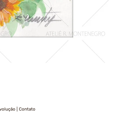
Girassois
1
volução
|
Contato