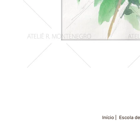
Girassois
2
Início |
Escola de