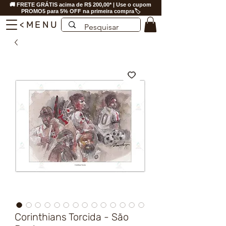
🚚 FRETE GRÁTIS acima de R$ 200,00* | Use o cupom
PROMO5 para 5% OFF na primeira compra🏷️
<MENU
Corinthians Torcida - São