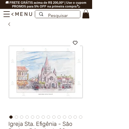
🚚 FRETE GRÁTIS acima de R$ 200,00* | Use o cupom
PROMO5 para 5% OFF na primeira compra🏷️
<MENU
Igreja Sta. Efigênia - São