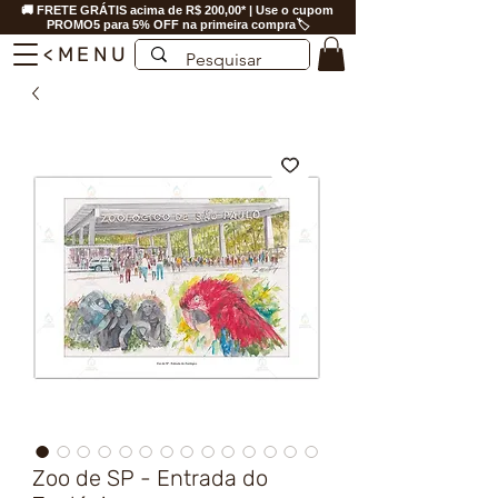
🚚 FRETE GRÁTIS acima de R$ 200,00* | Use o cupom
PROMO5 para 5% OFF na primeira compra🏷️
<MENU
Zoo de SP - Entrada do